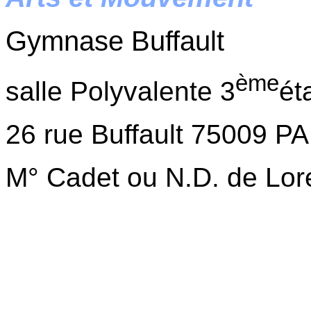
Gymnase Buffault
ème
salle Polyvalente 3
ét
26 rue Buffault 75009 P
M° Cadet ou N.D. de Lor